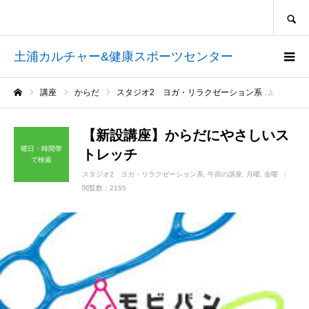
SEARCH
土浦カルチャー&健康スポーツセンター
講座
からだ
スタジオ2 ヨガ・リラクゼーション系
【新設
ホーム
【新設講座】からだにやさしいス
曜日・時間帯
トレッチ
で検索
スタジオ2 ヨガ・リラクゼーション系
午前の講座
月曜
金曜
閲覧数：2155